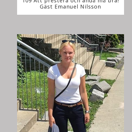
109 Att prestera och ändå må bra!
Gäst Emanuel Nilsson