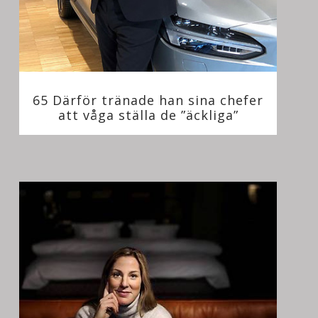
65 Därför tränade han sina chefer
att våga ställa de ”äckliga”
frågorna - Möt Anders Larsson, VD
för Nybergs Bil, Del 2