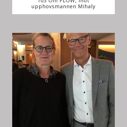
103 Om FLOW, möt
upphovsmannen Mihaly
Csikszentmihalyi i ett personligt
samtal