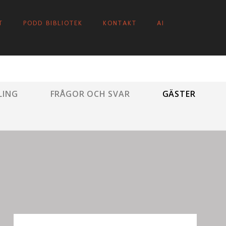
T
PODD BIBLIOTEK
KONTAKT
AI
LING
FRÅGOR OCH SVAR
GÄSTER