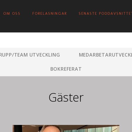
OM OSS
FORELASNINGAR
SENASTE PODDAVSNITTE
RUPP/TEAM UTVECKLING
MEDARBETARUTVECK
BOKREFERAT
Gäster