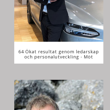
64 Ökat resultat genom ledarskap
och personalutveckling - Möt
Anders Larsson, VD för Nybergs Bil.
Del 1