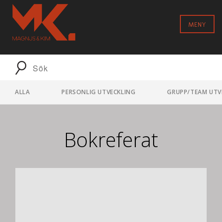
MENY
ALLA
PERSONLIG UTVECKLING
GRUPP/TEAM UTV
Bokreferat