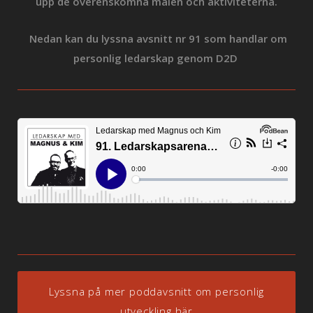
upp de
överenskomna målen och aktiviteterna.
Nedan kan du lyssna avsnitt nr 91 som handlar om
personlig ledarskap genom D2D
Lyssna på mer poddavsnitt om personlig
utveckling här