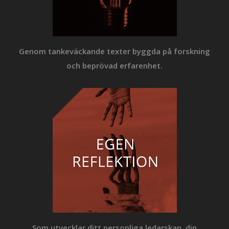
Genom tankeväckande texter
byggda på forskning
och
beprövad erfarenhet.
Som utvecklar ditt personliga
ledarskap, din