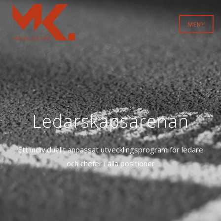
MENY
Ledarskapsarenan
Ett individuellt anpassat utvecklingsprogram för ledare
och chefer i alla positioner