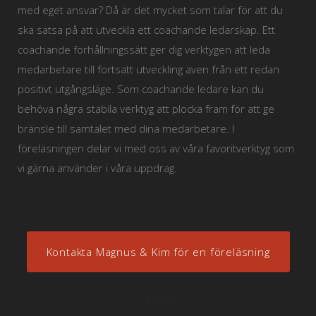
med eget ansvar? Då är det mycket som talar för att du
ska satsa på att utveckla ett coachande ledarskap. Ett
coachande förhållningssätt ger dig verktygen att leda
medarbetare till fortsatt utveckling även från ett redan
positivt utgångsläge. Som coachande ledare kan du
behöva några stabila verktyg att plocka fram för att ge
bränsle till samtalet med dina medarbetare. I
föreläsningen delar vi med oss av våra favoritverktyg som
vi gärna använder i våra uppdrag.
Kontakta Magnus & Kim för en föreläsning
Hem