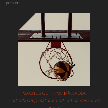
prestera.
MAGNUS OCH KIMS MÅLSKOLA
– att sätta upp mål är en sak, att nå dem är en
annan!