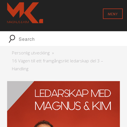
MENY
Personlig utveckling
16 Vägen till ett framgångsrikt ledarskap del 3 –
Handling